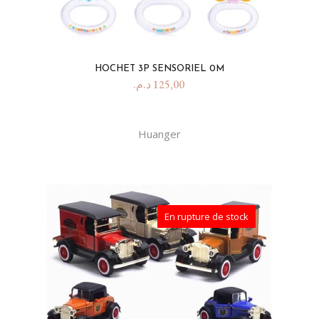
HOCHET 3P SENSORIEL 0M
د.م.
125,00
Huanger
En rupture de stock