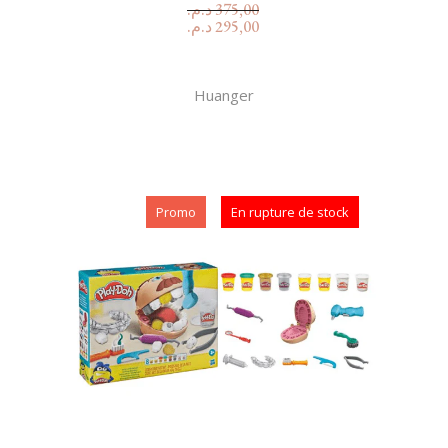
د.م.
375,00
د.م.
295,00
Huanger
Promo
En rupture de stock