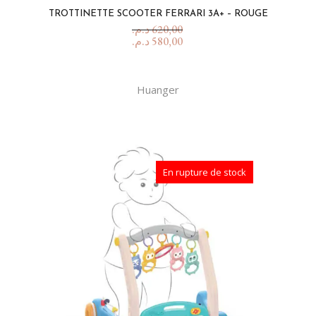
TROTTINETTE SCOOTER FERRARI 3A+ – ROUGE
د.م.
620,00
د.م.
580,00
Huanger
En rupture de stock