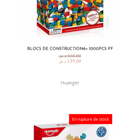
BLOCS DE CONSTRUCTION6+ 1000PCS PF
د.م.
320,00
د.م.
239,00
Huanger
En rupture de stock