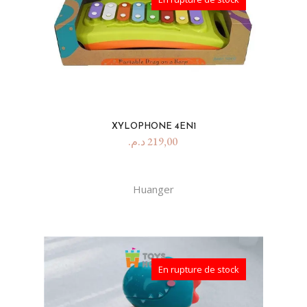
XYLOPHONE 4EN1
د.م.
219,00
Huanger
En rupture de stock