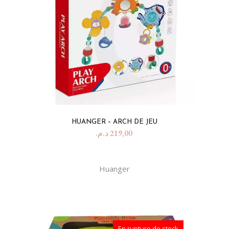
HUANGER – ARCH DE JEU
د.م.
219,00
Huanger
En rupture de stock