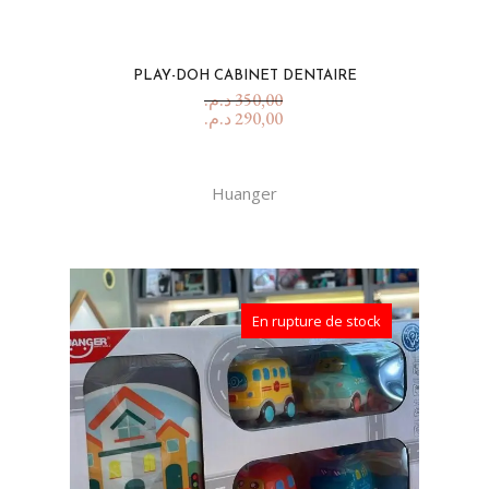
PLAY-DOH CABINET DENTAIRE
د.م.
350,00
د.م.
290,00
Huanger
En rupture de stock