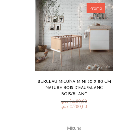
Happy 1 Year List
Promo
BERCEAU MICUNA MINI 50 X 80 CM
NATURE BOIS D’EAU/BLANC
BOIS/BLANC
د.م.
3.200,00
د.م.
2.700,00
Micuna