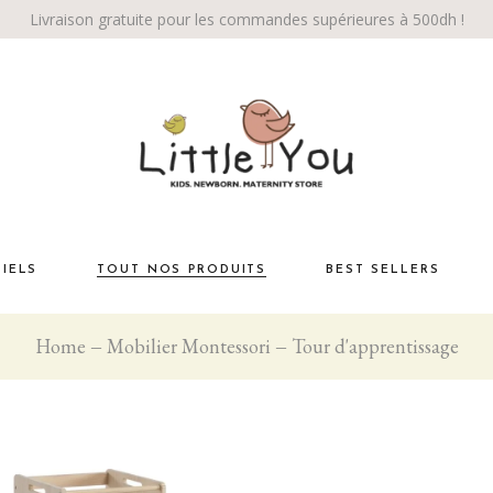
Livraison gratuite pour les commandes supérieures à 500dh !
TIELS
TOUT NOS PRODUITS
BEST SELLERS
Home
Mobilier Montessori
Tour d'apprentissage
Habiller bébé
té
La chambre
Éveil bébé
Bébé marche!