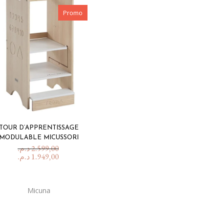
Jouets 1 an et +
Promo
Pour Maman
Balade en poussette
Biberons et tétines
Diversification alimentaire
Nourrir bébé
Sécurité
En voiture!
TOUR D’APPRENTISSAGE
MODULABLE MICUSSORI
Toilette & soins
د.م.
2.599,00
د.م.
1.949,00
Micuna