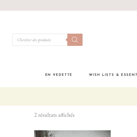
EN VEDETTE
WISH LISTS & ESSEN
Babyshower
Must have à la materni
2 résultats affichés
Liste de naissance
Coffrets cadeaux