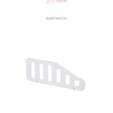
د.م.
1.500,00
BABYMOOV