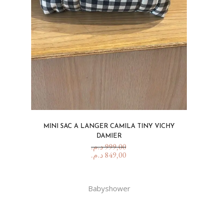
MINI SAC A LANGER CAMILA TINY VICHY
DAMIER
د.م.
999,00
د.م.
849,00
Babyshower