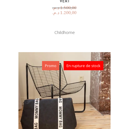
VERT
د.م.
1.500,00
د.م.
1.200,00
Childhome
Promo
En rupture de stock