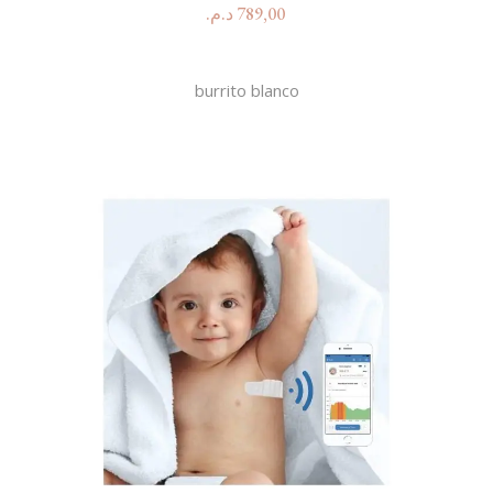
د.م.
789,00
burrito blanco