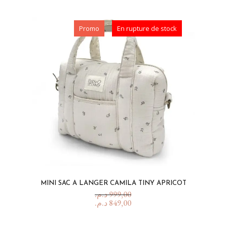
Promo
En rupture de stock
MINI SAC A LANGER CAMILA TINY APRICOT
د.م.
999,00
د.م.
849,00