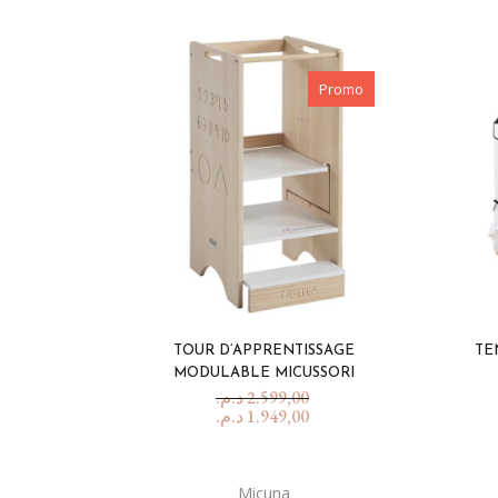
Promo
TOUR D’APPRENTISSAGE
TE
MODULABLE MICUSSORI
د.م.
2.599,00
د.م.
1.949,00
Micuna