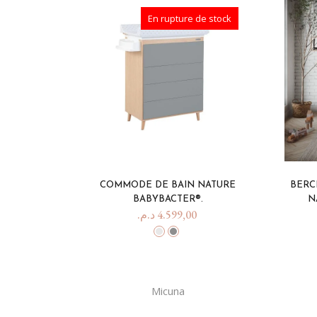
Happy 1 Year List
En rupture de stock
COMMODE DE BAIN NATURE
BERC
BABYBACTER®.
N
د.م.
4.599,00
Micuna