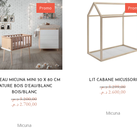
Jouets 1 an et +
Promo
Pro
Pour Maman
Balade en poussette
Biberons et tétines
Diversification alimentaire
Nourrir bébé
Sécurité
En voiture!
EAU MICUNA MINI 50 X 80 CM
LIT CABANE MICUSSORI
د.م.
3.299,00
ATURE BOIS D’EAU/BLANC
Toilette & soins
د.م.
2.600,00
BOIS/BLANC
د.م.
3.200,00
د.م.
2.700,00
Micuna
Micuna