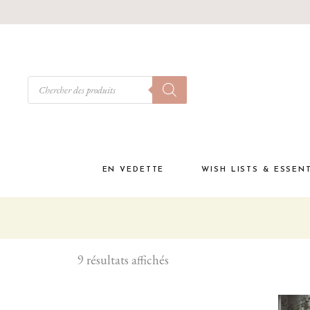
EN VEDETTE
WISH LISTS & ESSEN
Babyshower
Must have à la materni
9 résultats affichés
Liste de naissance
Coffrets cadeaux