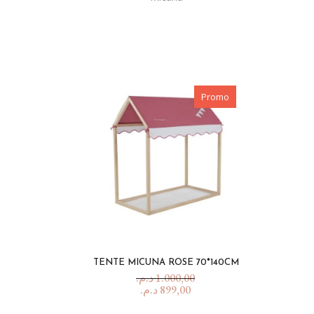
Promo
TENTE MICUNA ROSE 70*140CM
د.م.
1.000,00
د.م.
899,00