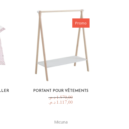
Promo
LLER
PORTANT POUR VÊTEMENTS
د.م.
1.570,00
د.م.
1.117,00
Micuna