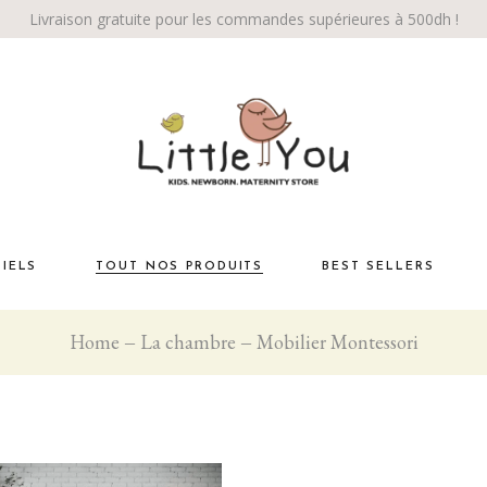
Livraison gratuite pour les commandes supérieures à 500dh !
TIELS
TOUT NOS PRODUITS
BEST SELLERS
Home
La chambre
Mobilier Montessori
Habiller bébé
té
La chambre
Éveil bébé
Bébé marche!