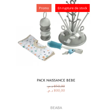
Promo
En rupture de stock
PACK NAISSANCE BEBE
د.م.
850,00
د.م.
800,00
BEABA