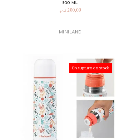
500 ML
د.م.
200,00
MINILAND
En rupture de stock