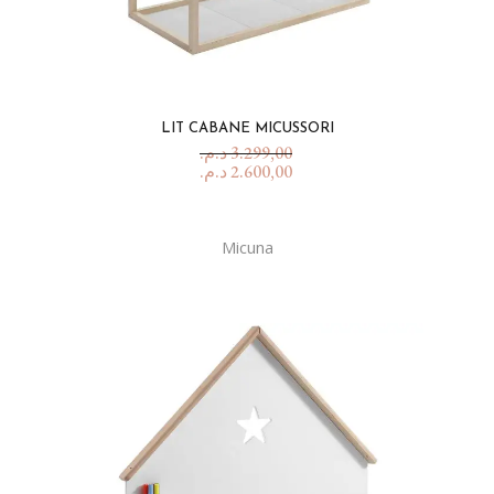
LIT CABANE MICUSSORI
د.م.
3.299,00
د.م.
2.600,00
Micuna