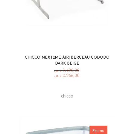
CHICCO NEXT2ME AIR| BERCEAU CODODO
DARK BEIGE
د.م.
3.490,00
د.م.
2.966,00
chicco
Promo