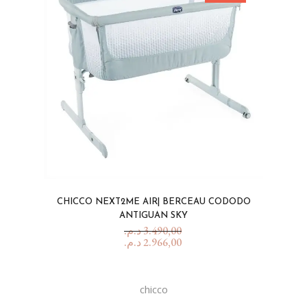
CHICCO NEXT2ME AIR| BERCEAU CODODO
ANTIGUAN SKY
د.م.
3.490,00
د.م.
2.966,00
chicco