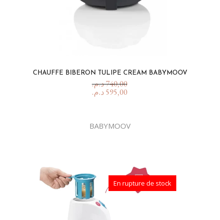
CHAUFFE BIBERON TULIPE CREAM BABYMOOV
د.م.
740,00
د.م.
595,00
BABYMOOV
En rupture de stock