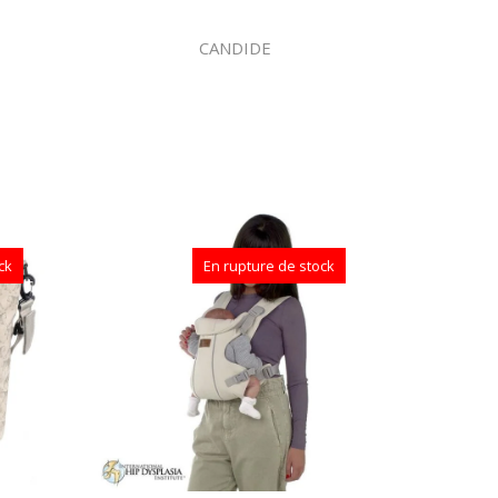
CANDIDE
ck
En rupture de stock