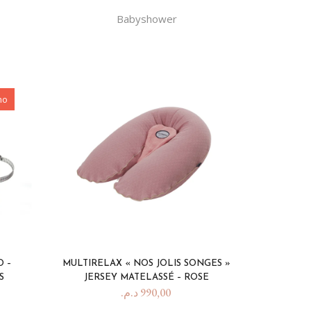
Babyshower
mo
O –
MULTIRELAX « NOS JOLIS SONGES »
S
JERSEY MATELASSÉ – ROSE
د.م.
990,00