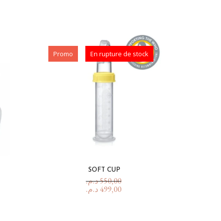
Promo
En rupture de stock
SOFT CUP
د.م.
550,00
د.م.
499,00