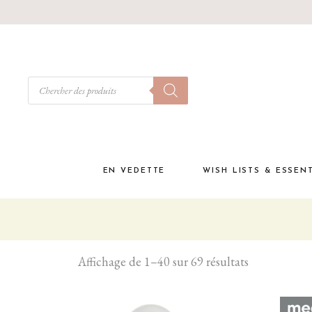
EN VEDETTE
WISH LISTS & ESSEN
Babyshower
Must have à la materni
Affichage de 1–40 sur 69 résultats
Liste de naissance
Coffrets cadeaux