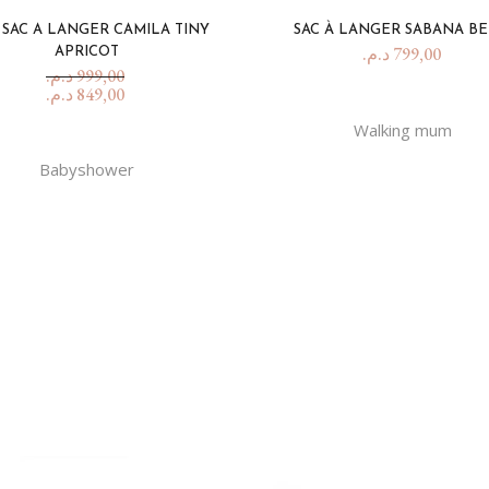
 SAC A LANGER CAMILA TINY
SAC À LANGER SABANA BE
د.م.
799,00
APRICOT
د.م.
999,00
د.م.
849,00
Walking mum
Babyshower