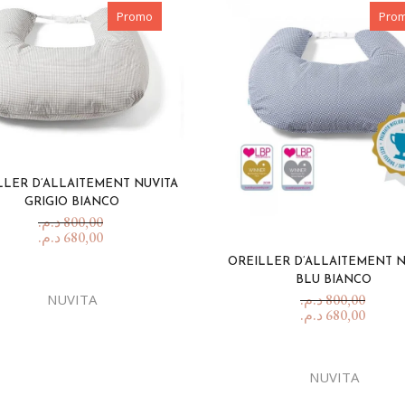
Promo
Pro
LLER D’ALLAITEMENT NUVITA
GRIGIO BIANCO
د.م.
800,00
د.م.
680,00
OREILLER D’ALLAITEMENT N
BLU BIANCO
د.م.
800,00
NUVITA
د.م.
680,00
NUVITA