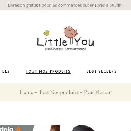
Livraison gratuite pour les commandes supérieures à 500dh !
TIELS
TOUT NOS PRODUITS
BEST SELLERS
Home
Tout Nos produits
Pour Maman
Habiller bébé
té
La chambre
Éveil bébé
Bébé marche!