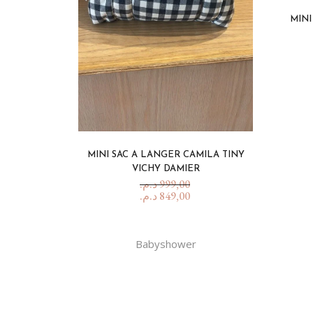
MINI
MINI SAC A LANGER CAMILA TINY
VICHY DAMIER
د.م.
999,00
د.م.
849,00
Babyshower