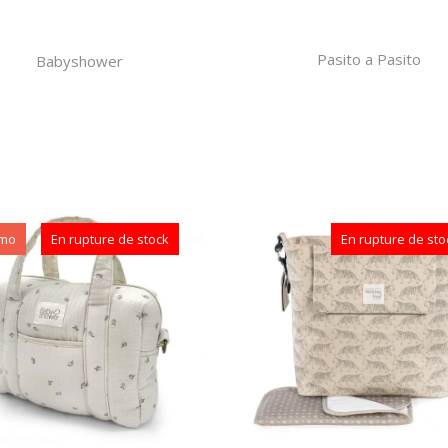
Pasito a Pasito
Babyshower
mo
En rupture de stock
En rupture de sto