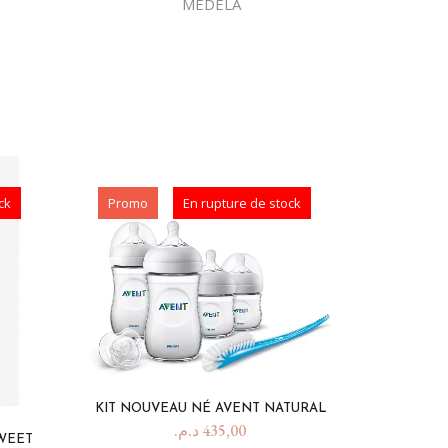
MEDELA
ck
Promo
En rupture de stock
KIT NOUVEAU NÉ AVENT NATURAL
د.م.
435,00
WEET