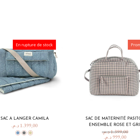
En rupture de stock
Pro
SAC A LANGER CAMILA
SAC DE MATERNITÉ PASIT
د.م.
1.399,00
ENSEMBLE ROSE ET GRI
د.م.
1.399,00
د.م.
999,00