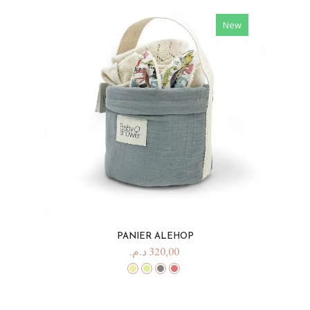
New
PANIER ALEHOP
د.م.
320,00