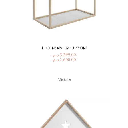
LIT CABANE MICUSSORI
د.م.
3.299,00
د.م.
2.600,00
Micuna