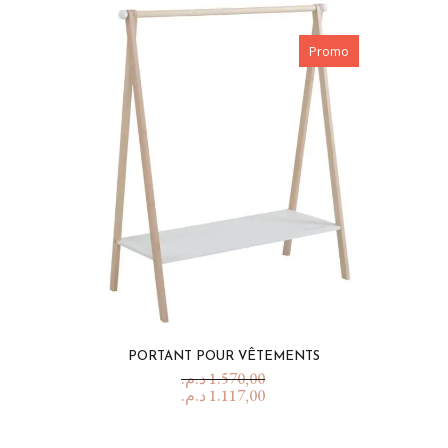
Promo
PORTANT POUR VÊTEMENTS
د.م.
1.570,00
د.م.
1.117,00