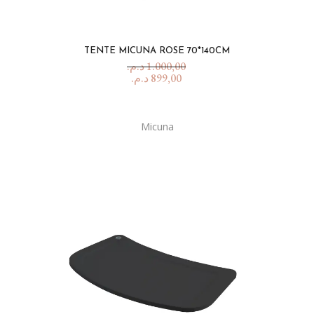
TENTE MICUNA ROSE 70*140CM
د.م.
1.000,00
د.م.
899,00
Micuna