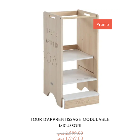
Promo
TOUR D’APPRENTISSAGE MODULABLE
MICUSSORI
د.م.
2.599,00
د.م.
1.949,00