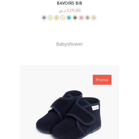
BAVOIRS BIB
د.م.
129,00
Babyshower
Promo