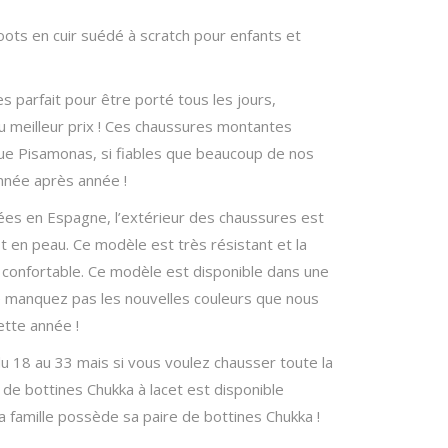
ots en cuir suédé à scratch pour enfants et
s parfait pour être porté tous les jours,
u meilleur prix ! Ces chaussures montantes
que Pisamonas, si fiables que beaucoup de nos
année après année !
ées en Espagne, l’extérieur des chaussures est
est en peau. Ce modèle est très résistant et la
 confortable. Ce modèle est disponible dans une
 manquez pas les nouvelles couleurs que nous
ette année !
u 18 au 33 mais si vous voulez chausser toute la
e de
bottines Chukka à lacet
est disponible
a famille possède sa paire de bottines Chukka !