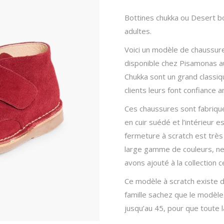
Jouets 1 an et +
Bottines chukka ou Desert bo
Pour Maman
adultes.
Balade en poussette
Voici un modèle de chaussure
Biberons et tétines
disponible chez Pisamonas a
Diversification alimentaire
Chukka sont un grand classi
clients leurs font confiance 
Nourrir bébé
Ces chaussures sont fabriqu
Sécurité
en cuir suédé et l’intérieur 
En voiture!
fermeture à scratch est très
Toilette & soins
large gamme de couleurs, ne
avons ajouté à la collection c
Ce modèle à scratch existe d
famille sachez que le modèl
jusqu’au 45, pour que toute l