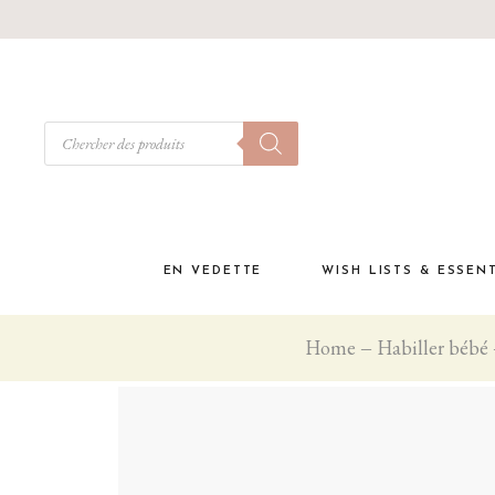
EN VEDETTE
WISH LISTS & ESSEN
Home
Habiller bébé
Babyshower
Must have à la materni
Liste de naissance
Coffrets cadeaux