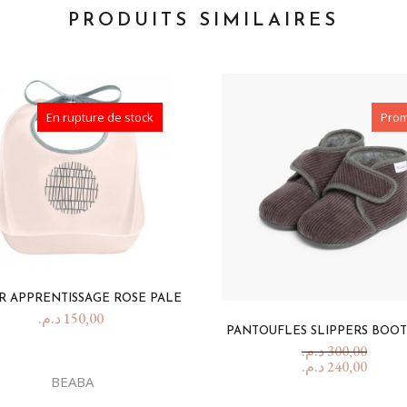
PRODUITS SIMILAIRES
En rupture de stock
Pro
R APPRENTISSAGE ROSE PALE
د.م.
150,00
PANTOUFLES SLIPPERS BOOT
د.م.
300,00
د.م.
240,00
BEABA