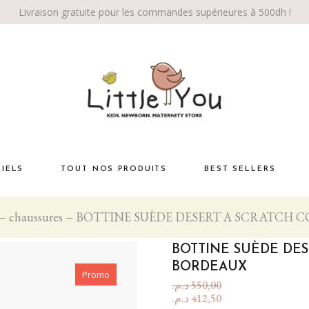
Livraison gratuite pour les commandes supérieures à 500dh !
TIELS
TOUT NOS PRODUITS
BEST SELLERS
chaussures
BOTTINE SUÈDE DESERT A SCRATCH 
Habiller bébé
té
La chambre
BOTTINE SUÈDE DE
Éveil bébé
BORDEAUX
Promo
د.م.
550,00
Bébé marche!
د.م.
412,50