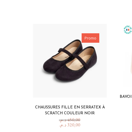
Promo
BAVOI
CHAUSSURES FILLE EN SERRATEX À
SCRATCH COULEUR NOIR
د.م.
450,00
د.م.
320,00