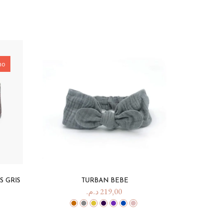
mo
S GRIS
TURBAN BEBE
د.م.
219,00