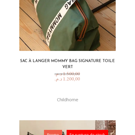
SAC À LANGER MOMMY BAG SIGNATURE TOILE
VERT
د.م.
1.500,00
د.م.
1.200,00
Childhome
Promo
En rupture de stock