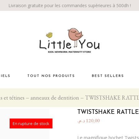
Livraison gratuite pour les commandes supérieures à 500dh !
TIELS
TOUT NOS PRODUITS
BEST SELLERS
 et tétines
anneaux de dentition
TWISTSHAKE RATT
Habiller bébé
té
La chambre
TWISTSHAKE RATTL
Éveil bébé
د.م.
120,00
En rupture de stock
Bébé marche!
Le magnifique hochet Twists