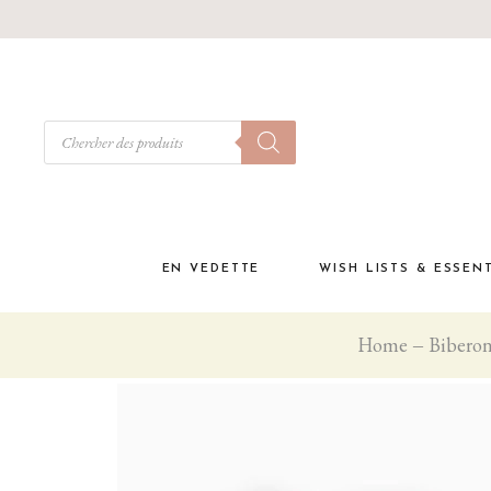
EN VEDETTE
WISH LISTS & ESSEN
Home
Biberons
Babyshower
Must have à la materni
Liste de naissance
Coffrets cadeaux