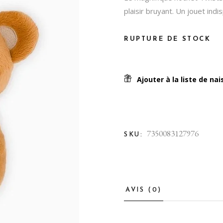
Jouets 1 an et +
plaisir bruyant. Un jouet ind
Pour Maman
Balade en poussette
RUPTURE DE STOCK
Biberons et tétines
Diversification alimentaire
Ajouter à la liste de na
Nourrir bébé
Sécurité
En voiture!
7350083127976
SKU:
Toilette & soins
AVIS (0)