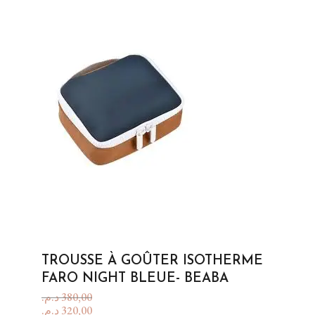
TROUSSE À GOÛTER ISOTHERME
FARO NIGHT BLEUE- BEABA
د.م.
380,00
د.م.
320,00