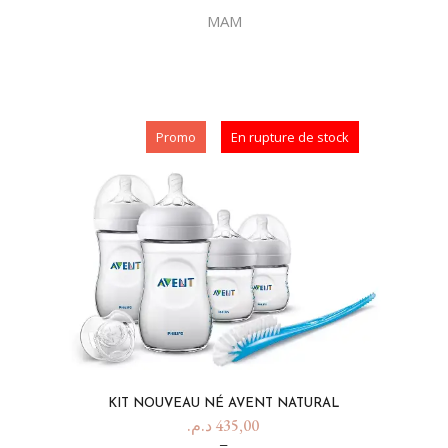
MAM
Promo
En rupture de stock
KIT NOUVEAU NÉ AVENT NATURAL
د.م.
435,00
–