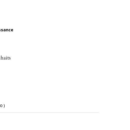
issance
uhaits
(0)