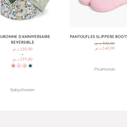
URONNE D’ANNIVERSAIRE
PANTOUFLES SLIPPERS BOOT
د.م.
300,00
REVERSIBLE
د.م.
240,00
د.م.
220,00
–
د.م.
259,00
Pisamonas
Babyshower