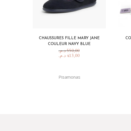
CHAUSSURES FILLE MARY JANE
CO
COULEUR NAVY BLUE
د.م.
550,00
د.م.
413,00
Pisamonas