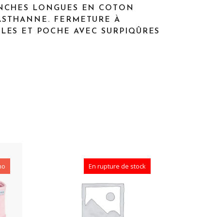
ANCHES LONGUES EN COTON
ASTHANNE. FERMETURE À
ULES ET POCHE AVEC SURPIQÛRES
mo
En rupture de stock