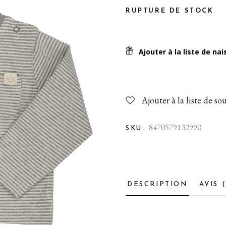
Jouets 1 an et +
RUPTURE DE STOCK
Pour Maman
Balade en poussette
Ajouter à la liste de na
Biberons et tétines
Diversification alimentaire
Nourrir bébé
Ajouter à la liste de so
Sécurité
8470579132990
En voiture!
SKU:
Toilette & soins
DESCRIPTION
AVIS 