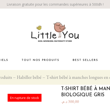
Livraison gratuite pour les commandes supérieures à 500dh !
TIELS
TOUT NOS PRODUITS
BEST SELLERS
roduits
Habiller bébé
T-shirt bébé à manches longues en 
Habiller bébé
té
La chambre
T-SHIRT BÉBÉ À M
Éveil bébé
BIOLOGIQUE GRIS
En rupture de stock
د.م.
300,00
Bébé marche!