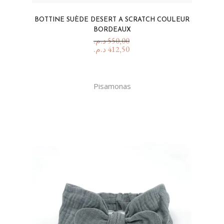
BOTTINE SUÈDE DESERT A SCRATCH COULEUR
BORDEAUX
د.م.
550,00
د.م.
412,50
Pisamonas