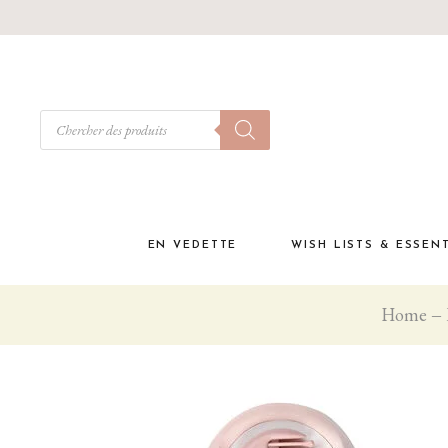
EN VEDETTE
WISH LISTS & ESSEN
Home
Babyshower
Must have à la materni
Liste de naissance
Coffrets cadeaux