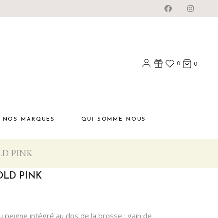
0
0
NOS MARQUES
QUI SOMME NOUS
LD PINK
OLD PINK
peigne intégré au dos de la brosse : gain de