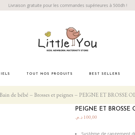
Livraison gratuite pour les commandes supérieures à 500dh !
TIELS
TOUT NOS PRODUITS
BEST SELLERS
Bain de bébé
Brosses et peignes
PEIGNE ET BROSSE O
Habiller bébé
té
La chambre
PEIGNE ET BROSSE 
Éveil bébé
د.م.
100,00
Bébé marche!
Système de rangement du 