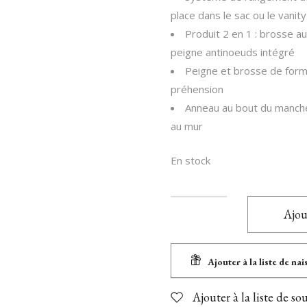
Jouets 1 an et +
place dans le sac ou le vanity
Pour Maman
Produit 2 en 1 : brosse au
peigne antinoeuds intégré
Balade en poussette
Peigne et brosse de for
Biberons et tétines
préhension
Diversification alimentaire
Anneau au bout du manche
au mur
Nourrir bébé
Sécurité
En stock
En voiture!
Toilette & soins
Ajou
Ajouter à la liste de na
Ajouter à la liste de so