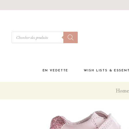
EN VEDETTE
WISH LISTS & ESSEN
Home
Babyshower
Must have à la materni
Liste de naissance
Coffrets cadeaux