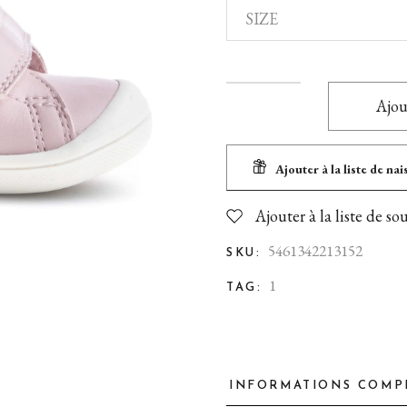
Jouets 1 an et +
SIZE
Pour Maman
Balade en poussette
Biberons et tétines
Ajou
Diversification alimentaire
Nourrir bébé
Ajouter à la liste de na
Sécurité
Ajouter à la liste de so
En voiture!
5461342213152
SKU:
Toilette & soins
1
TAG:
INFORMATIONS COMP