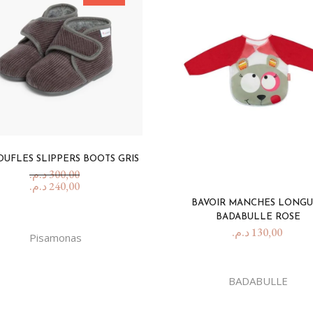
UFLES SLIPPERS BOOTS GRIS
د.م.
300,00
د.م.
240,00
BAVOIR MANCHES LONGU
BADABULLE ROSE
د.م.
130,00
Pisamonas
BADABULLE