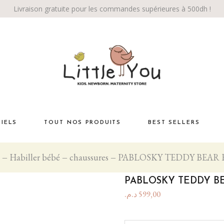
Livraison gratuite pour les commandes supérieures à 500dh !
TIELS
TOUT NOS PRODUITS
BEST SELLERS
Habiller bébé
chaussures
PABLOSKY TEDDY BEAR
Habiller bébé
té
La chambre
PABLOSKY TEDDY B
Éveil bébé
د.م.
599,00
Bébé marche!