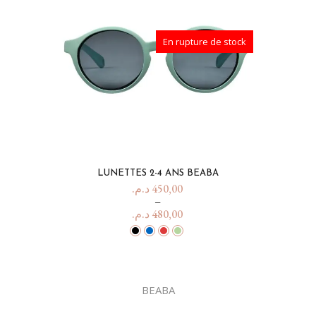
En rupture de stock
LUNETTES 2-4 ANS BEABA
د.م.
450,00
–
د.م.
480,00
BEABA