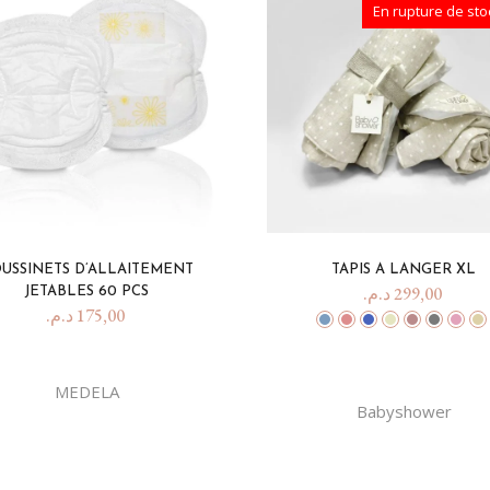
En rupture de sto
USSINETS D’ALLAITEMENT
TAPIS A LANGER XL
د.م.
299,00
JETABLES 60 PCS
د.م.
175,00
MEDELA
Babyshower