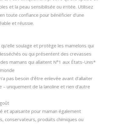
s et la peau sensibilisée ou irritée. Utilisez
n toute confiance pour bénéficier d’une
éable et réussie.
é qu’elle soulage et protège les mamelons qui
 desséchés ou qui présentent des crevasses
es mamans qui allaitent N°1 aux États-Unis*
au monde
a pas besoin d’être enlevée avant d’allaiter
– uniquement de la lanoline et rien d’autre
 goût
é et apaisante pour maman également
fs, conservateurs, produits chimiques ou