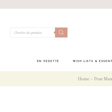
EN VEDETTE
WISH LISTS & ESSEN
Home
Pour Ma
Babyshower
Must have à la materni
Liste de naissance
Coffrets cadeaux