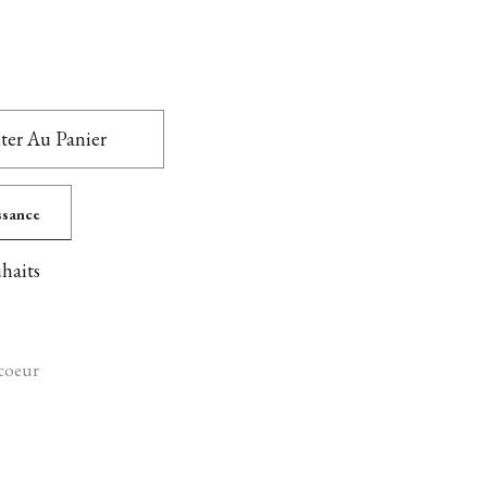
ter Au Panier
issance
uhaits
coeur