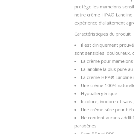
Jouets 1 an et +
protège les mamelons sensible
Pour Maman
notre crème HPA® Lanoline e
expérience d’allaitement agr
Balade en poussette
Caractéristiques du produit:
Biberons et tétines
Diversification alimentaire
Il est cliniquement prouv
sont sensibles, douloureux,
Nourrir bébé
La crème pour mamelons d
Sécurité
La lanoline la plus pure 
En voiture!
La crème HPA® Lanoline n’
Une crème 100% naturelle 
Toilette & soins
Hypoallergénique
Incolore, inodore et sans
Une crème sûre pour béb
Ne contient aucuns additi
parabènes
Sans BPA ni BPS