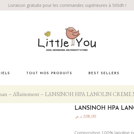
Livraison gratuite pour les commandes supérieures à 500dh !
TIELS
TOUT NOS PRODUITS
BEST SELLERS
man
Allaitement
LANSINOH HPA LANOLIN CREME
Habiller bébé
té
La chambre
LANSINOH HPA LA
Éveil bébé
د.م.
208,00
Bébé marche!
Composition 100% lanoline pur