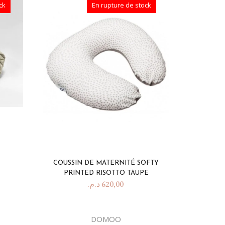
ck
En rupture de stock
COUSSIN DE MATERNITÉ SOFTY
PRINTED RISOTTO TAUPE
د.م.
620,00
DOMOO