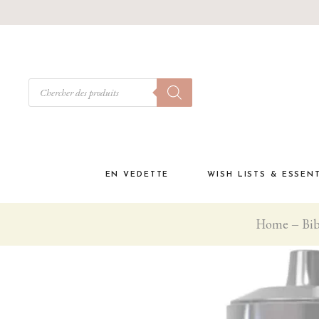
EN VEDETTE
WISH LISTS & ESSEN
Home
Bib
Babyshower
Must have à la materni
Liste de naissance
Coffrets cadeaux