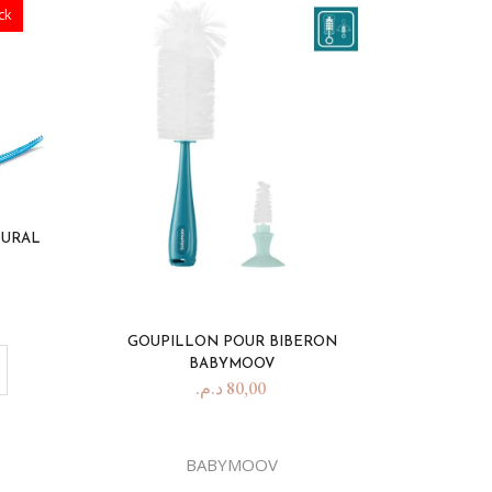
ck
TURAL
GOUPILLON POUR BIBERON
BABYMOOV
د.م.
80,00
BABYMOOV