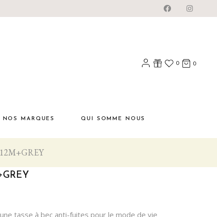
0
0
NOS MARQUES
QUI SOMME NOUS
 12M+GREY
M+GREY
une tasse à bec anti-fuites pour le mode de vie