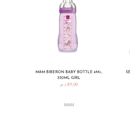
MAM BIBERON BABY BOTTLE 4M+,
S
330ML GIRL
د.م.
89,00
MAM