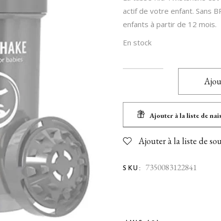
Jouets 1 an et +
actif de votre enfant. Sans 
Pour Maman
enfants à partir de 12 mois.
Balade en poussette
En stock
Biberons et tétines
Diversification alimentaire
Ajou
Nourrir bébé
Sécurité
Ajouter à la liste de na
En voiture!
Ajouter à la liste de so
Toilette & soins
7350083122841
SKU: