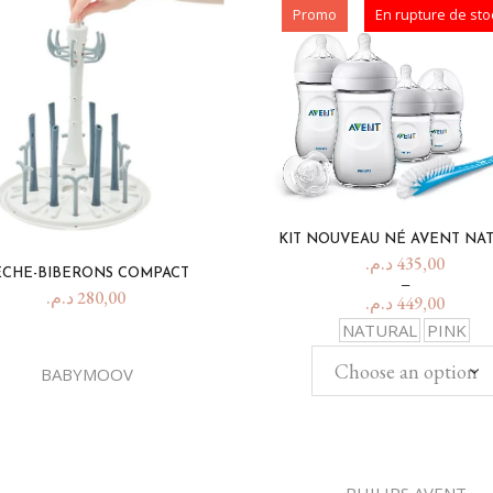
Promo
En rupture de sto
KIT NOUVEAU NÉ AVENT NA
د.م.
435,00
ECHE-BIBERONS COMPACT
–
د.م.
280,00
د.م.
449,00
NATURAL
PINK
Choose an option
BABYMOOV