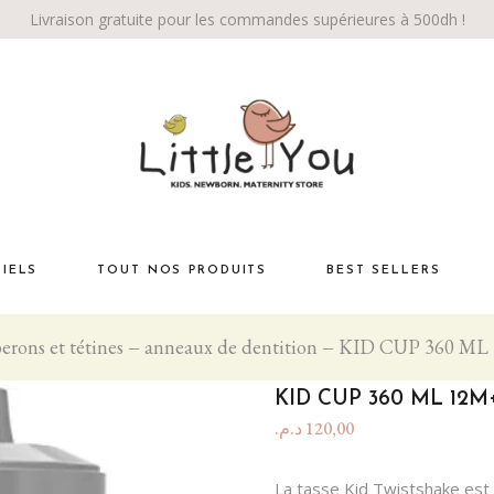
Livraison gratuite pour les commandes supérieures à 500dh !
TIELS
TOUT NOS PRODUITS
BEST SELLERS
erons et tétines
anneaux de dentition
KID CUP 360 ML
Habiller bébé
té
La chambre
KID CUP 360 ML 12
Éveil bébé
د.م.
120,00
Bébé marche!
La tasse Kid Twistshake est 