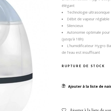
Jouets 1 an et +
élégant
Pour Maman
Technologie ultrasonique 
Débit de vapeur réglable
Balade en poussette
Silencieux
Biberons et tétines
Autonomie optimale pour u
Diversification alimentaire
(jusqu’à 18h)
L’humidificateur Hygro B
Nourrir bébé
de l’eau est insuffisant
Sécurité
En voiture!
RUPTURE DE STOCK
Toilette & soins
Ajouter à la liste de na
Ajouter à la liste de so