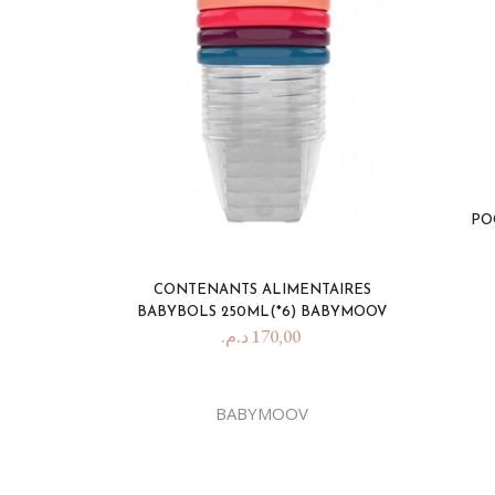
PO
CONTENANTS ALIMENTAIRES
BABYBOLS 250ML(*6) BABYMOOV
د.م.
170,00
BABYMOOV