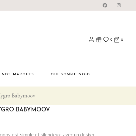
0
0
NOS MARQUES
QUI SOMME NOUS
Hygro Babymoov
HYGRO BABYMOOV
oov est simple et silencieux, avec un design