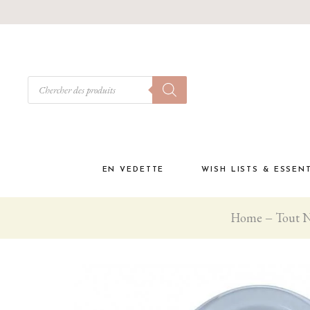
EN VEDETTE
WISH LISTS & ESSEN
Home
Tout N
Babyshower
Must have à la materni
Liste de naissance
Coffrets cadeaux