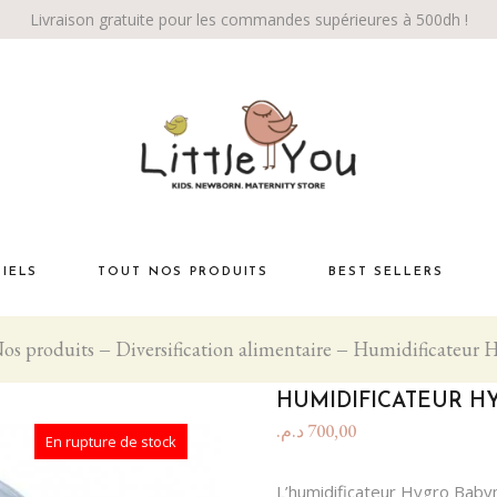
Livraison gratuite pour les commandes supérieures à 500dh !
TIELS
TOUT NOS PRODUITS
BEST SELLERS
os produits
Diversification alimentaire
Humidificateur 
Habiller bébé
té
La chambre
HUMIDIFICATEUR 
Éveil bébé
د.م.
700,00
En rupture de stock
Bébé marche!
L’humidificateur Hygro Babym