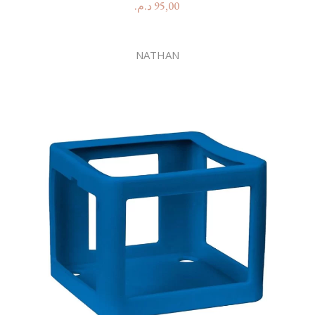
د.م.
95,00
NATHAN