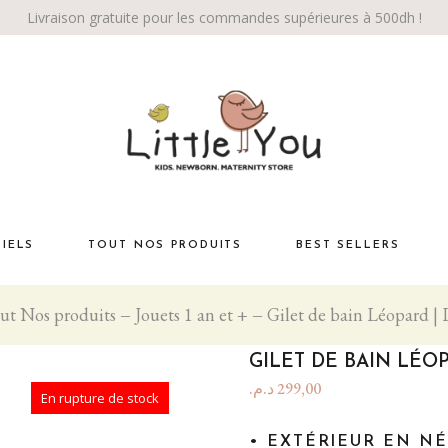
Livraison gratuite pour les commandes supérieures à 500dh !
TIELS
TOUT NOS PRODUITS
BEST SELLERS
ut Nos produits
Jouets 1 an et +
Gilet de bain Léopard | L
Habiller bébé
té
La chambre
GILET DE BAIN LÉOP
Éveil bébé
د.م.
299,00
En rupture de stock
Bébé marche!
• EXTÉRIEUR EN N