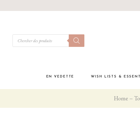
EN VEDETTE
WISH LISTS & ESSEN
Home
To
Babyshower
Must have à la materni
Liste de naissance
Coffrets cadeaux