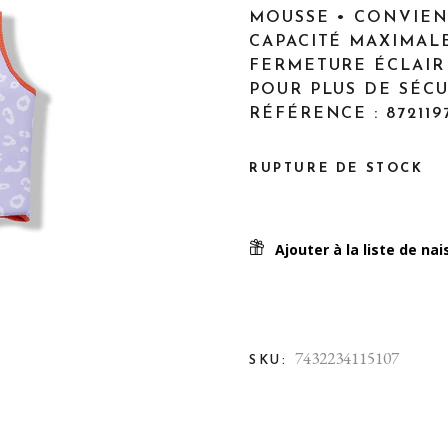
Jouets 1 an et +
MOUSSE • CONVIENT
CAPACITÉ MAXIMALE 
Pour Maman
FERMETURE ÉCLAIR
Balade en poussette
POUR PLUS DE SÉCUR
Biberons et tétines
RÉFÉRENCE : 8721197
Diversification alimentaire
RUPTURE DE STOCK
Nourrir bébé
Sécurité
Ajouter à la liste de na
En voiture!
Toilette & soins
7432234115107
SKU: