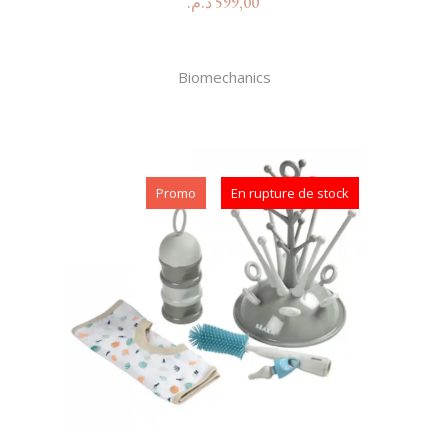
د.م.
599,00
Biomechanics
Promo
En rupture de stock