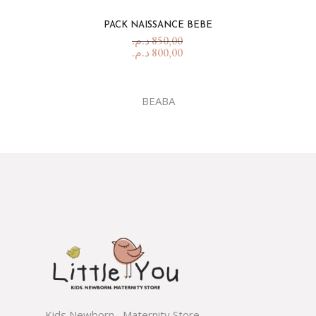
PACK NAISSANCE BEBE
د.م.
850,00
د.م.
800,00
BEABA
Kids,Newborn , Maternity Store