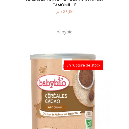
CAMOMILLE
د.م.
85,00
babybio
En rupture de stock