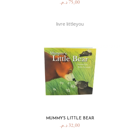
د.م.
75,00
livre littleyou
MUMMY’S LITTLE BEAR
د.م.
32,00