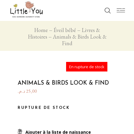
Home
Éveil bébé
Livres &
Histoires
Animals & Birds Look &
Find
En rupture de stock
ANIMALS & BIRDS LOOK & FIND
د.م.
25,00
RUPTURE DE STOCK
Ajouter à la liste de naissance