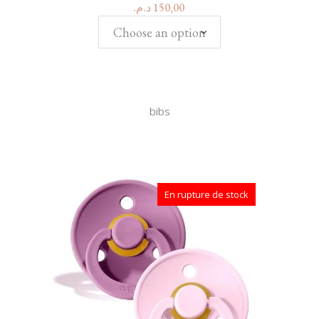
د.م.
150,00
Choose an option
bibs
En rupture de stock