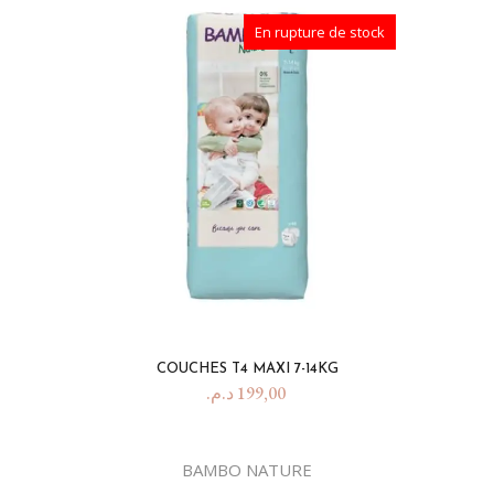
En rupture de stock
COUCHES T4 MAXI 7-14KG
د.م.
199,00
BAMBO NATURE