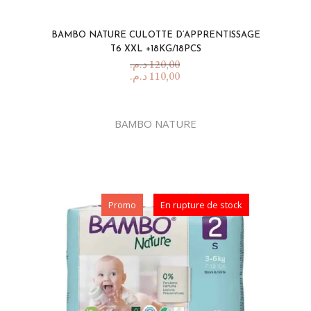
BAMBO NATURE CULOTTE D’APPRENTISSAGE
T6 XXL +18KG/18PCS
د.م.
120,00
د.م.
110,00
BAMBO NATURE
Promo
En rupture de stock